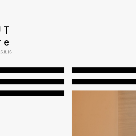
UT
re
26.8.16