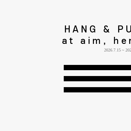
HANG & P
at aim, he
2026.7.15 ~
20